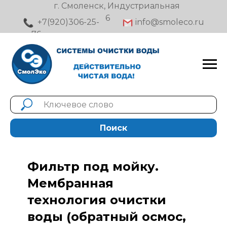
⠀⠀⠀г. Смоленск, Индустриальная
6
⠀+7(920)306-25-
⠀info@smoleco.ru⠀⠀⠀
76⠀⠀⠀
Поиск
Фильтр под мойку.
Мембранная
технология очистки
воды (обратный осмос,