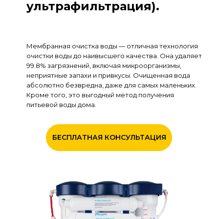
ультрафильтрация).
Many Lights is a collection of lamps and
chandeliers curated by Neville and Marie. Our
buyers travel the world in search of the most
unique lamps — every one of them has a
Мембранная очистка воды — отличная технология
character and a history. See what we've got in
очистки воды до наивысшего качества. Она удаляет
our web store, and find the one that'll fit your
99.8% загрязнений, включая микроорганизмы,
home interior.
неприятные запахи и привкусы. Очищенная вода
абсолютно безвредна, даже для самых маленьких.
Кроме того, это выгодный метод получения
питьевой воды дома.
БЕСПЛАТНАЯ КОНСУЛЬТАЦИЯ