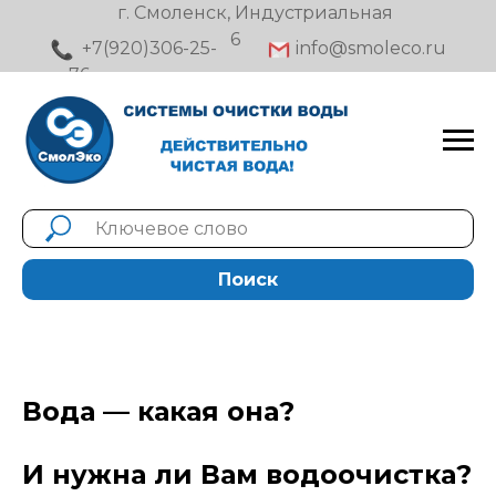
⠀⠀⠀г. Смоленск, Индустриальная
6
⠀+7(920)306-25-
⠀info@smoleco.ru⠀⠀⠀
76⠀⠀⠀
Поиск
Вода — какая она?
И нужна ли Вам водоочистка?